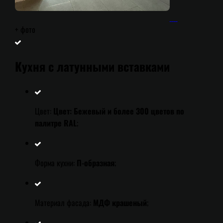
+
фото
Кухня с латунными вставками
Цвет:
Цвет: Бежевый и более 300 цветов по
палитре RAL
;
Форма кухни:
П-образная
;
Материал фасада:
МДФ крашеный
;