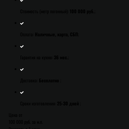
Стоимость (метр погонный):
100 000 руб.
;
Оплата:
Наличные, карта, СБП
;
Гарантия на кухню:
36 мес.
;
Доставка:
Бесплатно
;
Сроки изготовления:
25-30 дней
;
Цена от
100 000 руб. за м.п.
Заказать в 1 клик