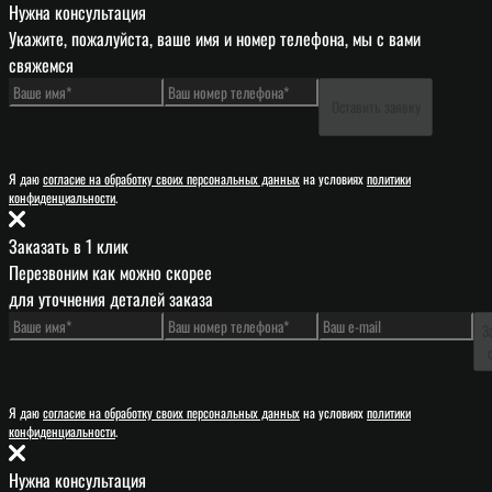
Нужна консультация
Укажите, пожалуйста, ваше имя и номер телефона, мы с вами
свяжемся
Оставить заявку
Я даю
согласие на обработку своих персональных данных
на условиях
политики
конфиденциальности
.
Заказать в 1 клик
Перезвоним как можно скорее
для уточнения деталей заказа
З
Я даю
согласие на обработку своих персональных данных
на условиях
политики
конфиденциальности
.
Нужна консультация