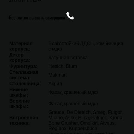
Бесплатно вызвать замерщика
Материал
Влагостойкий ЛДСП, комбинация
корпуса:
с мдф
Декор
латунная вставка
корпуса:
Фурнитура:
Hettich, Blum
Стеллажная
Makmart
система:
Столешница:
Акрил
Нижние
Фасад крашеный мдф
шкафы:
Верхние
Фасад крашеный мдф
шкафы:
Graude, De Dietrich, Smeg, Fulgor,
Встроенная
Milano, Asko, Elica, Falmec, Krona,
техника:
Bone Crusher, Omoikiri, Alveus,
Reginox, Kuppersbuch