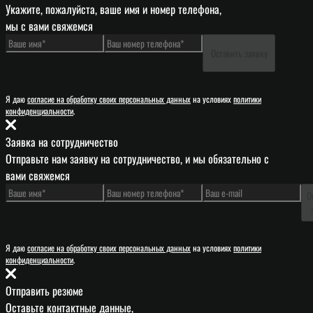
Укажите, пожалуйста, ваше имя и номер телефона,
мы с вами свяжемся
Оставить заявку
Я даю
согласие на обработку своих персональных данных
на условиях
политики
конфиденциальности
.
Заявка на сотрудничество
Отправьте нам заявку на сотрудничество, и мы обязательно с
вами свяжемся
О
Я даю
согласие на обработку своих персональных данных
на условиях
политики
конфиденциальности
.
Отправить резюме
Оставьте контактные данные,