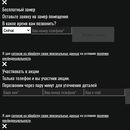
Бесплатный замер
Оставьте заявку на замер помещения
В какое время вам позвонить?
Заказать звонок
Я даю
согласие на обработку своих персональных данных
на условиях
политики
конфиденциальности
.
Участвовать в акции
Только телефон и вы участник акции.
Перезвоним через пару минут для уточнения деталей
У
Я даю
согласие на обработку своих персональных данных
на условиях
политики
конфиденциальности
.