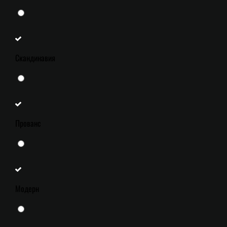
Скандинавия
Прованс
Модерн