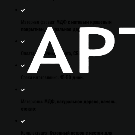
Материал фасада:
МДФ с матовым крашеным
покрытием, натуральное дерево
;
Оплата:
Наличные, карта, СБП
;
Сроки изготовления:
45-50 дней
;
Материалы:
МДФ, натуральное дерево, камень,
стекло
;
Комплектация:
Кухонный остров с местом для