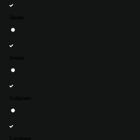
Прямая
Угловая
П-образная
С островом