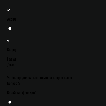
Акрил
Кварц
Назад
Далее
Чтобы продолжить ответьте на вопрос выше
Вопрос 5
Какой тип фасадов?