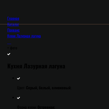
Главная
Каталог
Прованс
Кухня Лазурная лагуна
+
фото
Кухня Лазурная лагуна
Цвет:
Серый, белый, оливковый
;
Форма кухни:
Островная
;