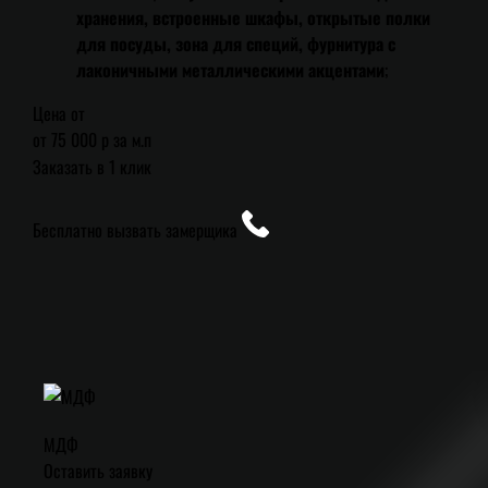
хранения, встроенные шкафы, открытые полки
для посуды, зона для специй, фурнитура с
лаконичными металлическими акцентами
;
Цена от
от 75 000 р за м.п
Заказать в 1 клик
Бесплатно вызвать замерщика
МДФ
Оставить заявку