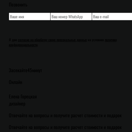
Позвонить
Я даю
согласие на обработку своих персональных данных
на условиях
политики
конфиденциальности
.
Засекайте
45
минут
Онлайн
Елена Горецкая
дизайнер
Отвечайте на вопросы и получите расчет стоимости и подарок
Отвечайте на вопросы и получите расчет стоимости и подарок