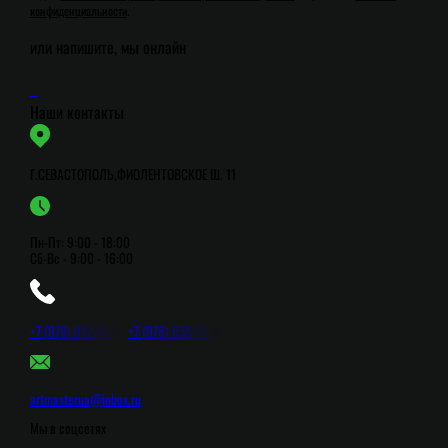
конфиденциальности
.
или напишите, мы онлайн
Наши контакты
Г.СЕВАСТОПОЛЬ,ФИОЛЕНТОВСКОЕ Ш. 11
Пн-Пт: 9:00 - 18:00
Сб-Вс - 9:00 - 16:00
+
7
(
9
7
8
)
8
1
2
-
4
5
-
0
+
7
(
9
7
8
)
6
5
8
-
7
8
-
0
artmasterua@inbox.ru
Мы в соцсетях