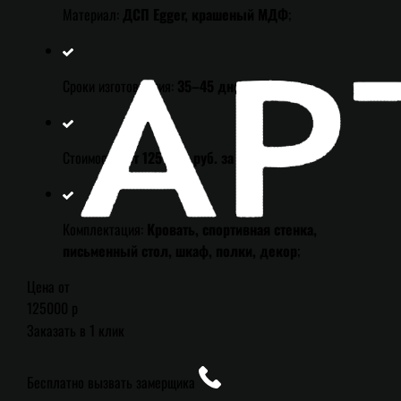
Материал:
ДСП Egger, крашеный МДФ
;
Сроки изготовления:
35–45 дней
;
Стоимость:
От 125 000 руб. за комплект
;
Комплектация:
Кровать, спортивная стенка,
письменный стол, шкаф, полки, декор
;
Цена от
125000 р
Заказать в 1 клик
Бесплатно вызвать замерщика