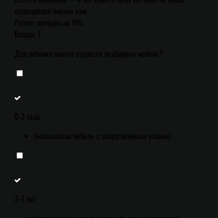
подходящей именно вам.
Расчет пройден на
0
%
Вопрос 1
Для ребенка какого возраста подбираем мебель?
0-3 года
(малышовая мебель с закругленными углами)
3-7 лет
(дошкольник, нужно место для игр и творчества)