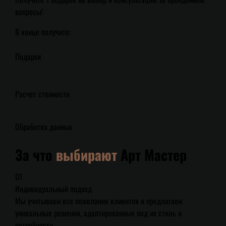
вопросы!
В конце получите:
Подарок
Расчет стоимости
Обработка данных
За что
выбирают
Арт Мастер
01
Индивидуальный подход
Мы учитываем все пожелания клиентов и предлагаем
уникальные решения, адаптированные под их стиль и
потребности.