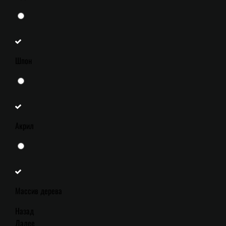
Шпон
Акрил
Массив дерева
Назад
Далее