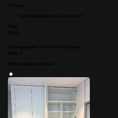
На вырост
(трансформируемая мебель "на вырост")
Назад
Далее
Чтобы продолжить ответьте на вопрос выше
Вопрос 2
Выбор основного материала