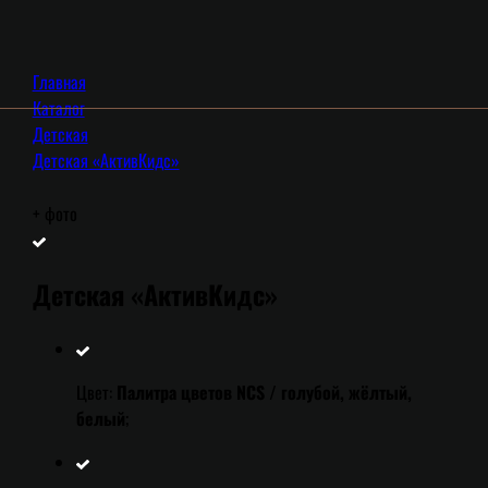
Главная
Каталог
Детская
Детская «АктивКидс»
+
фото
Детская «АктивКидс»
Цвет:
Палитра цветов NCS / голубой, жёлтый,
белый
;