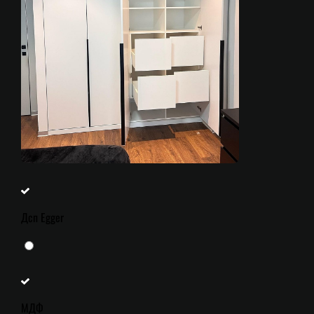
Дсп Egger
МДФ