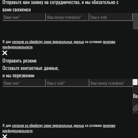
Отправьте нам заявку на сотрудничество, и мы обязательно с
вами свяжемся
О
Я даю
согласие на обработку своих персональных данных
на условиях
политики
конфиденциальности
.
Отправить резюме
Оставьте контактные данные,
и мы перезвоним
Ва
Я даю
согласие на обработку своих персональных данных
на условиях
политики
конфиденциальности
.