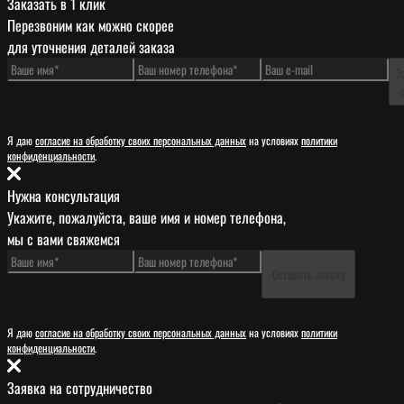
Заказать в 1 клик
Перезвоним как можно скорее
для уточнения деталей заказа
З
Я даю
согласие на обработку своих персональных данных
на условиях
политики
конфиденциальности
.
Нужна консультация
Укажите, пожалуйста, ваше имя и номер телефона,
мы с вами свяжемся
Оставить заявку
Я даю
согласие на обработку своих персональных данных
на условиях
политики
конфиденциальности
.
Заявка на сотрудничество