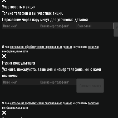
Участвовать в акции
Только телефон и вы участник акции.
Перезвоним через пару минут для уточнения деталей
У
Я даю
согласие на обработку своих персональных данных
на условиях
политики
конфиденциальности
.
Нужна консультация
Укажите, пожалуйста, ваше имя и номер телефона, мы с вами
свяжемся
Оставить заявку
Я даю
согласие на обработку своих персональных данных
на условиях
политики
конфиденциальности
.