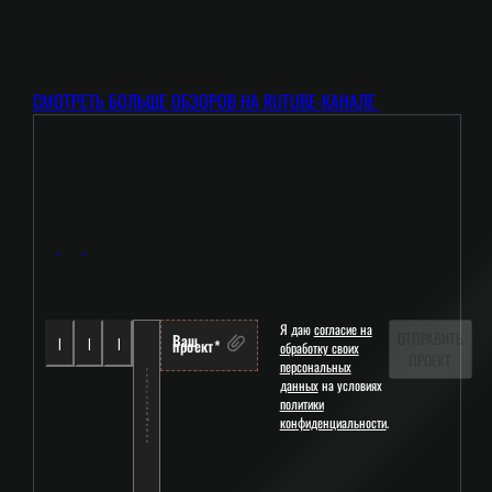
СМОТРЕТЬ БОЛЬШЕ ОБЗОРОВ НА RUTUBE-КАНАЛЕ
Я даю
согласие на
ОТПРАВИТЬ
Ваш
проект*
обработку своих
ПРОЕКТ
персональных
данных
на условиях
политики
конфиденциальности
.