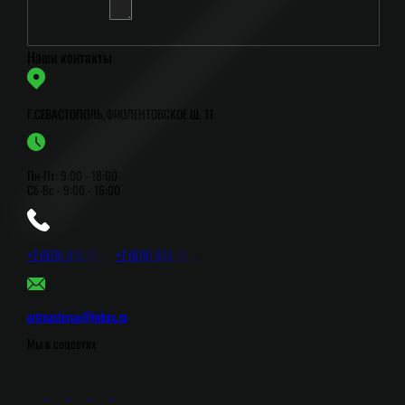
Наши контакты
Г.СЕВАСТОПОЛЬ,ФИОЛЕНТОВСКОЕ Ш. 11
Пн-Пт: 9:00 - 18:00
Сб-Вс - 9:00 - 16:00
+
7
(
9
7
8
)
8
1
2
-
4
5
-
0
+
7
(
9
7
8
)
6
5
8
-
7
8
-
0
artmasterua@inbox.ru
Мы в соцсетях