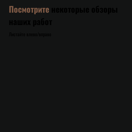
Посмотрите
некоторые обзоры
наших работ
Листайте влево/вправо