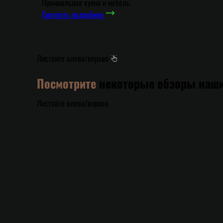
Премиальная кухня и мебель
Смотреть подробнее
Листайте влево/вправо
Посмотрите
некоторые обзоры наши
Листайте влево/вправо