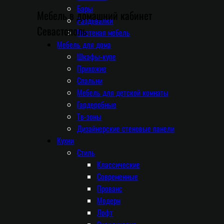
Бары
Мебель в домашний кабинет
Раздевалки
Севастополь
Плетеная мебель
Мебель для дома
Шкафы-купе
Прихожие
Спальни
Мебель для детской комнаты
Гардеробные
Тв-зоны
Дизайнерские стеновые панели
Кухни
Стиль
Классические
Современные
Прованс
Модерн
Лофт