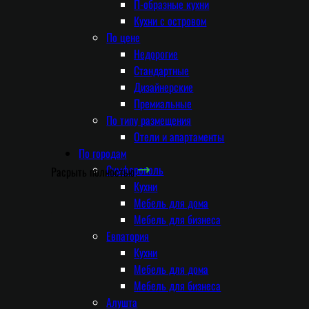
П-образные кухни
Кухни с островом
По цене
Недорогие
Стандартные
Дизайнерские
Премиальные
По типу размещения
Отели и апартаменты
По городам
Симферополь
Расрыть полностью
Кухни
Мебель для дома
Мебель для бизнеса
Евпатория
Кухни
Мебель для дома
Мебель для бизнеса
Алушта