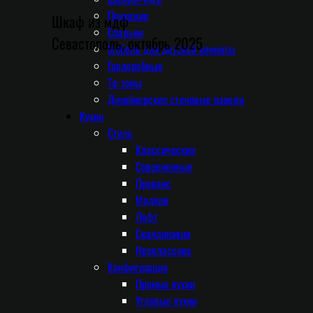
Прихожие
Шкаф из мдф
Спальни
Севастополь, октябрь 2025
Мебель для детской комнаты
Гардеробные
Тв-зоны
Дизайнерские стеновые панели
Кухни
Стиль
Классические
Современные
Прованс
Модерн
Лофт
Скандинавия
Неоклассика
Конфигурация
Прямые кухни
Угловые кухни