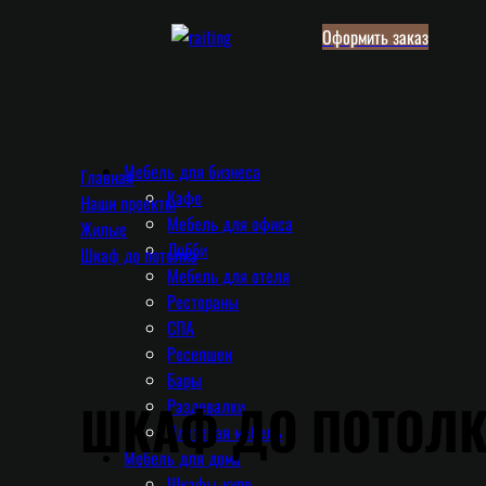
Оформить заказ
Мебель для бизнеса
Главная
Кафе
Наши проекты
Мебель для офиса
Жилые
Лобби
Шкаф до потолка
Мебель для отеля
Рестораны
СПА
Ресепшен
Бары
ШКАФ ДО ПОТОЛ
Раздевалки
Плетеная мебель
Мебель для дома
Шкафы-купе