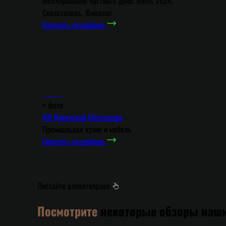
Меблирование частного дома. Июль 2024.
Севастополь, Фиолент
Смотреть подробнее
+
фото
ЖК Никитский Массандра
Премиальная кухня и мебель
Смотреть подробнее
Листайте влево/вправо
Посмотрите
некоторые обзоры наши